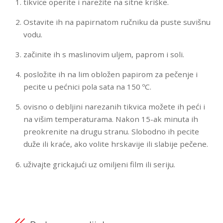
tikvice operite i narežite na sitne kriške.
Ostavite ih na papirnatom ručniku da puste suvišnu
vodu.
začinite ih s maslinovim uljem, paprom i soli.
posložite ih na lim obložen papirom za pečenje i
pecite u pećnici pola sata na 150 ºC.
ovisno o debljini narezanih tikvica možete ih peći i
na višim temperaturama. Nakon 15-ak minuta ih
preokrenite na drugu stranu. Slobodno ih pecite
duže ili kraće, ako volite hrskavije ili slabije pečene.
uživajte grickajući uz omiljeni film ili seriju.